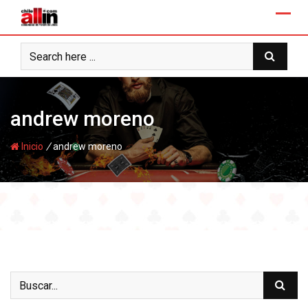
Skip
to
content
andrew moreno
/
Inicio
andrew moreno