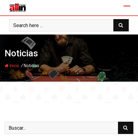
Skip
to
content
Noticias
/
Inicio
Noticias