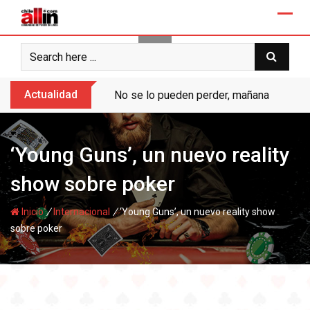
Skip
to
content
Actualidad
No se lo pueden perder, mañana “Ases de
‘Young Guns’, un nuevo reality
show sobre poker
/
/
Inicio
Internacional
‘Young Guns’, un nuevo reality show
sobre poker