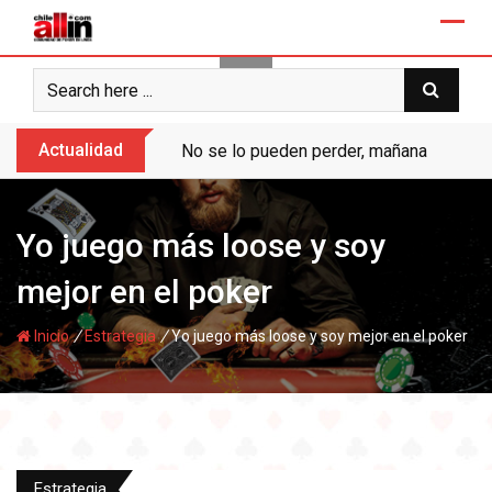
Skip
to
content
Actualidad
No se lo pueden perder, mañana “Ases de
Yo juego más loose y soy
mejor en el poker
/
/
Inicio
Estrategia
Yo juego más loose y soy mejor en el poker
Estrategia