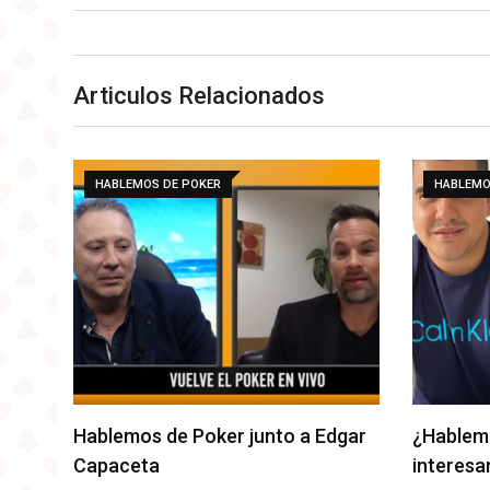
Articulos Relacionados
HABLEMOS DE POKER
HABLEMO
amsi
Hablemos de Poker junto a Edgar
¿Hablemo
Capaceta
interesa