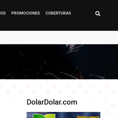
EOS
PROMOCIONES
COBERTURAS
DolarDolar.com