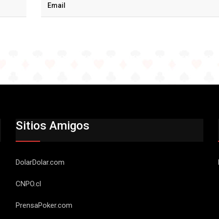
Sitios Amigos
DolarDolar.com
CNPO.cl
PrensaPoker.com