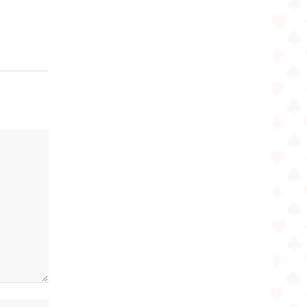
Agosto 19, 2021