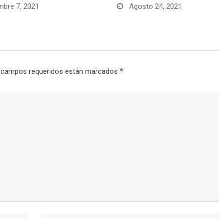
mbre 7, 2021
Agosto 24, 2021
 campos requeridos están marcados
*