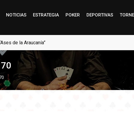
NOTICIAS
ESTRATEGIA
POKER
DEPORTIVAS
TORN
“Ases de la Araucanía”
170
70