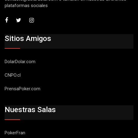
plataformas sociales
Sitios Amigos
DolarDolar.com
CNPO.cl
PrensaPoker.com
Nuestras Salas
PokerFran