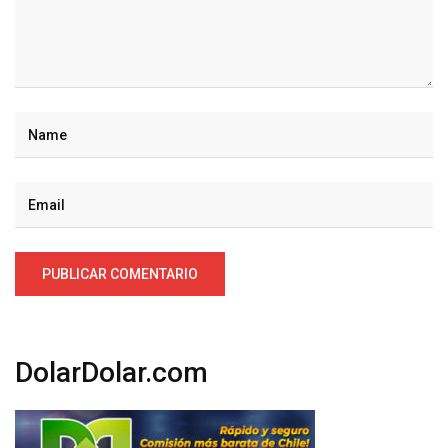
DolarDolar.com