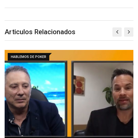
Articulos Relacionados
HABLEMOS DE POKER