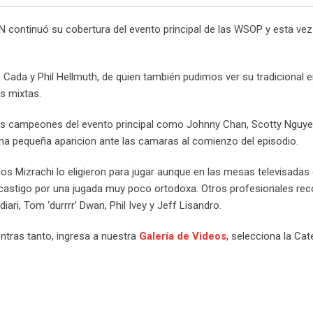
tinuó su cobertura del evento principal de las WSOP y esta vez 
 Cada y Phil Hellmuth, de quien también pudimos ver su tradicional e
s mixtas.
uos campeones del evento principal como Johnny Chan, Scotty Nguye
na pequeña aparicion ante las camaras al comienzo del episodio.
nos Mizrachi lo eligieron para jugar aunque en las mesas televisadas
castigo por una jugada muy poco ortodoxa. Otros profesionales re
ari, Tom ‘durrrr’ Dwan, Phil Ivey y Jeff Lisandro.
ntras tanto, ingresa a nuestra
Galería de Videos
, selecciona la Cat