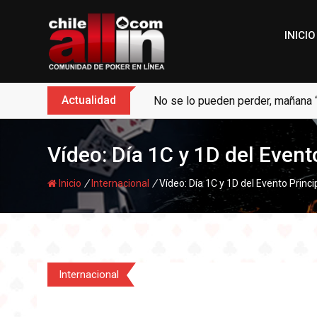
Skip
to
INICIO
content
Actualidad
No se lo pueden perder, mañana 
Vídeo: Día 1C y 1D del Even
/
/
Inicio
Internacional
Vídeo: Día 1C y 1D del Evento Princ
Internacional