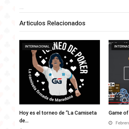
Fuente: poker-red.com
Articulos Relacionados
INTERNACIONAL
INTERNA
Hoy es el torneo de “La Camiseta
Game of 
de…
Febrero