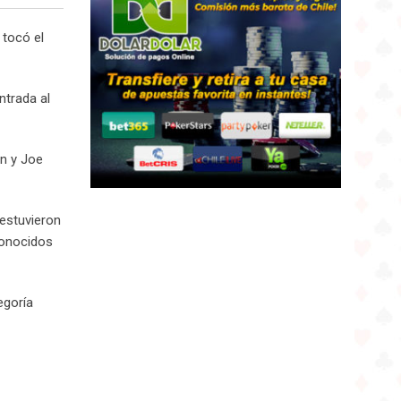
tocó el
ntrada al
n y Joe
 estuvieron
conocidos
egoría