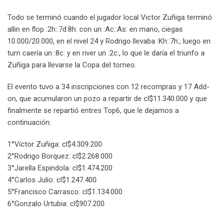
Todo se terminó cuando el jugador local Victor Zuñiga terminó
allin en flop :2h::7d:8h: con un :Ac::As: en mano, ciegas
10.000/20.000, en el nivel 24 y Rodrigo llevaba :Kh::7h:, luego en
turn caería un :8c: y en river un :2c:, lo que le daría el triunfo a
Zuñiga para llevarse la Copa del torneo.
El evento tuvo a 34 inscripciones con 12 recompras y 17 Add-
on, que acumularon un pozo a repartir de cl$11.340.000 y que
finalmente se repartió entres Top6, que le dejamos a
continuación:
1°Víctor Zuñiga: cl$4.309.200
2°Rodrigo Borquez: cl$2.268.000
3°Jarella Espindola: cl$1.474.200
4°Carlos Julio: cl$1.247.400
5°Francisco Carrasco: cl$1.134.000
6°Gonzalo Urtubia: cl$907.200