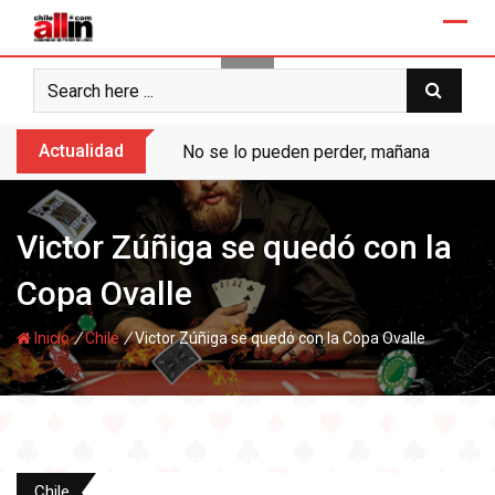
Skip
to
content
Actualidad
No se lo pueden perder, mañana “Ases de
Victor Zúñiga se quedó con la
Copa Ovalle
/
/
Inicio
Chile
Victor Zúñiga se quedó con la Copa Ovalle
Chile