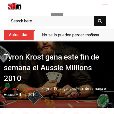
Skip
to
content
Actualidad
No se lo pueden perder, mañana “Ases de
Tyron Krost gana este fin de
semana el Aussie Millions
2010
/
/
Inicio
Internacional
Tyron Krost gana este fin de semana el
Aussie Millions 2010