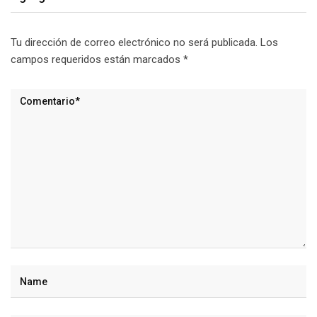
Tu dirección de correo electrónico no será publicada.
Los
campos requeridos están marcados
*