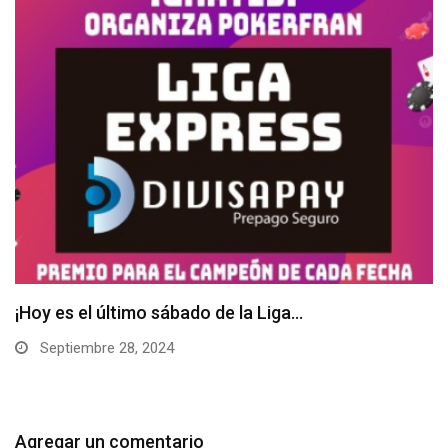
Septiembre te trae la Liga Divisapay
Septiembre 4, 2024
Agregar un comentario