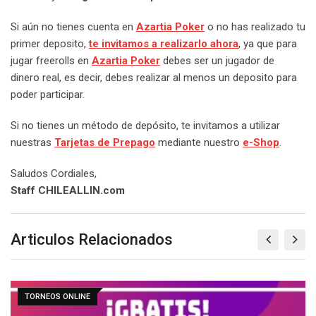
Si aún no tienes cuenta en
Azartia Poker
o no has realizado tu
primer deposito,
te invitamos a realizarlo ahora
, ya que para
jugar freerolls en
Azartia Poker
debes ser un jugador de
dinero real, es decir, debes realizar al menos un deposito para
poder participar.
Si no tienes un método de depósito, te invitamos a utilizar
nuestras
Tarjetas de Prepago
mediante nuestro
e-Shop
.
Saludos Cordiales,
Staff CHILEALLIN.com
Articulos Relacionados
TORNEOS ONLINE