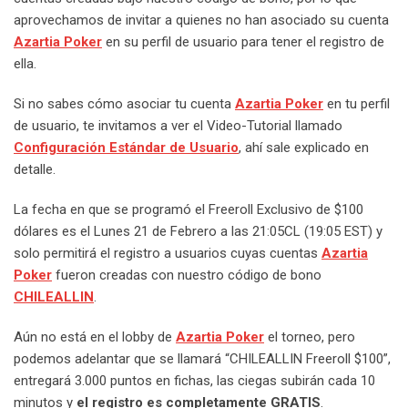
aprovechamos de invitar a quienes no han asociado su cuenta
Azartia Poker
en su perfil de usuario para tener el registro de
ella.
Si no sabes cómo asociar tu cuenta
Azartia Poker
en tu perfil
de usuario, te invitamos a ver el Video-Tutorial llamado
Configuración Estándar de Usuario
, ahí sale explicado en
detalle.
La fecha en que se programó el Freeroll Exclusivo de $100
dólares es el Lunes 21 de Febrero a las 21:05CL (19:05 EST) y
solo permitirá el registro a usuarios cuyas cuentas
Azartia
Poker
fueron creadas con nuestro código de bono
CHILEALLIN
.
Aún no está en el lobby de
Azartia Poker
el torneo, pero
podemos adelantar que se llamará “CHILEALLIN Freeroll $100”,
entregará 3.000 puntos en fichas, las ciegas subirán cada 10
minutos y
el registro es completamente GRATIS
.