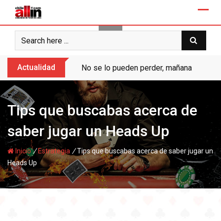
Skip
to
content
Actualidad
No se lo pueden perder, mañana “Ases de
Tips que buscabas acerca de
saber jugar un Heads Up
/
/
Inicio
Estrategia
Tips que buscabas acerca de saber jugar un
Heads Up