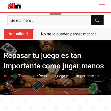
Skip
to
content
Actualidad
No se lo pueden perder, mañana “Ases de
Repasar tu juego es tan
importante como jugar manos
/
/
Inicio
Estrategia
Repasar tu juego es tan importante como
jugar manos