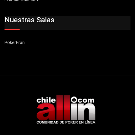
Nuestras Salas
PokerFran