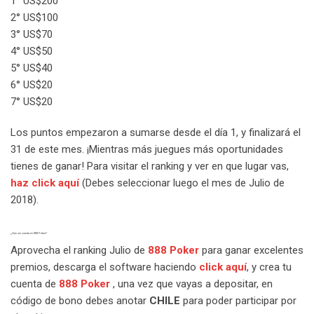
1° US$200
2° US$100
3° US$70
4° US$50
5° US$40
6° US$20
7° US$20
Los puntos empezaron a sumarse desde el día 1, y finalizará el
31 de este mes. ¡Mientras más juegues más oportunidades
tienes de ganar! Para visitar el ranking y ver en que lugar vas,
haz click aquí
(Debes seleccionar luego el mes de Julio de
2018).
¿Aún sin cuenta en 888 Poker?
Aprovecha el ranking Julio de
888 Poker
para ganar excelentes
premios, descarga el software haciendo
click aquí
, y crea tu
cuenta de
888 Poker
, una vez que vayas a depositar, en
código de bono debes anotar
CHILE
para poder participar por