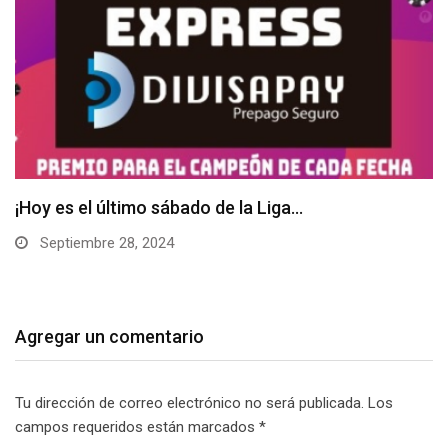
Septiembre te trae la Liga Divisapay
Septiembre 4, 2024
Agregar un comentario
Tu dirección de correo electrónico no será publicada.
Los
campos requeridos están marcados
*