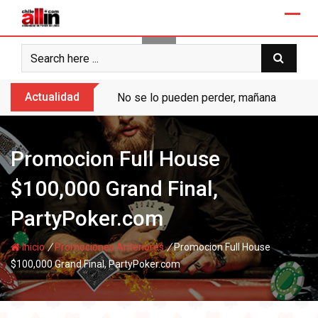
Skip
to
content
Actualidad
No se lo pueden perder, mañana “Ases de
Promocion Full House
$100,000 Grand Final,
PartyPoker.com
/
/
Inicio
Promociones Anteriores
Promocion Full House
$100,000 Grand Final, PartyPoker.com