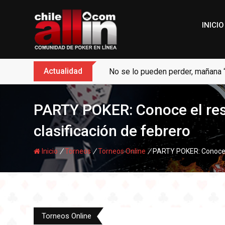
Skip
to
INICIO
content
Actualidad
No se lo pueden perder, mañana 
PARTY POKER: Conoce el resul
clasificación de febrero
/
/
/
Inicio
Torneos
Torneos Online
PARTY POKER: Conoce el
Torneos Online