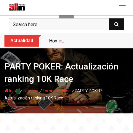
Skip
to
content
Actualidad
Hoy inicia el Torneo Raider en Enjoy San
PARTY POKER: Actualización
ranking 10K Race
/
/
/
Inicio
Torneos
Torneos Online
PARTY POKER:
Actualización ranking 10K Race