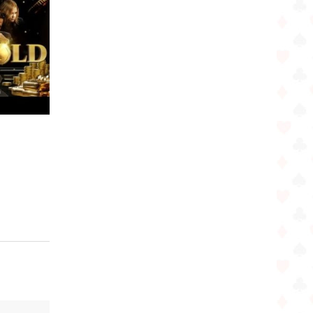
ro periodista
Game of Gold, episodio 8
Enero 22, 2024