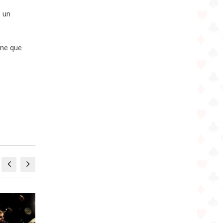
 un
ine que
VIDEOS