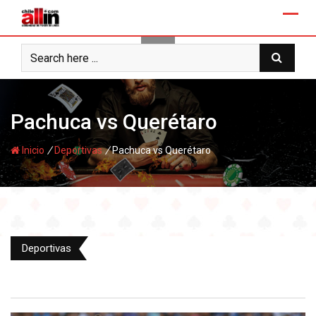
Skip
to
content
Pachuca vs Querétaro
/
/
Inicio
Deportivas
Pachuca vs Querétaro
Deportivas