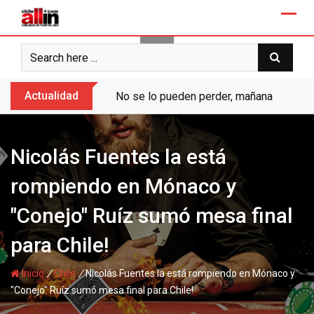
Skip
to
content
Actualidad
No se lo pueden perder, mañana “Ases de
Nicolás Fuentes la está
rompiendo en Mónaco y
"Conejo" Ruíz sumó mesa final
para Chile!
/
/
Inicio
Chile
Nicolás Fuentes la está rompiendo en Mónaco y
"Conejo" Ruíz sumó mesa final para Chile!