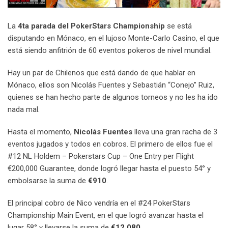
La
4ta parada del PokerStars Championship
se está
disputando en Mónaco, en el lujoso Monte-Carlo Casino, el que
está siendo anfitrión de 60 eventos pokeros de nivel mundial.
Hay un par de Chilenos que está dando de que hablar en
Mónaco, ellos son Nicolás Fuentes y Sebastián “Conejo” Ruiz,
quienes se han hecho parte de algunos torneos y no les ha ido
nada mal.
Hasta el momento,
Nicolás Fuentes
lleva una gran racha de 3
eventos jugados y todos en cobros. El primero de ellos fue el
#12 NL Holdem – Pokerstars Cup – One Entry per Flight
€200,000 Guarantee, donde logró llegar hasta el puesto 54° y
embolsarse la suma de
€
910
.
El principal cobro de Nico vendría en el #24 PokerStars
Championship Main Event, en el que logró avanzar hasta el
lugar 58° y llevarse la suma de
€12.080
.