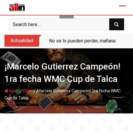
Skip
to
content
Actualidad
No se lo pueden perder, mañana “Ases de
¡Marcelo Gutierrez Campeón!
1ra fecha WMC Cup de Talca
/
/
Inicio
Chile
¡Marcelo Gutierrez Campeón! 1ra fecha WMC
Cup de Talca