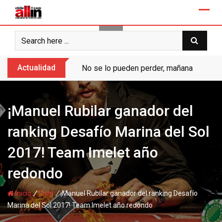
Skip
to
content
Actualidad
No se lo pueden perder, mañana “Ases de
¡Manuel Rubilar ganador del
ranking Desafío Marina del Sol
2017! Team Imelet año
redondo
/
/
Inicio
Chile
¡Manuel Rubilar ganador del ranking Desafío
Marina del Sol 2017! Team Imelet año redondo