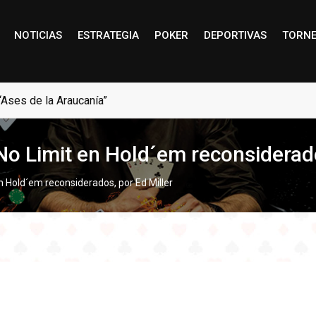
NOTICIAS
ESTRATEGIA
POKER
DEPORTIVAS
TORN
“Ases de la Araucanía”
No Limit en Hold´em reconsiderado
n Hold´em reconsiderados, por Ed Miller