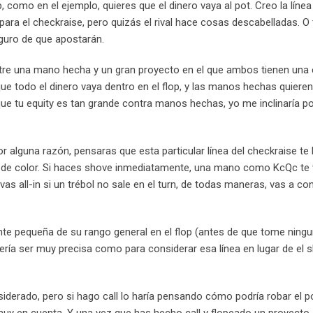
omo en el ejemplo, quieres que el dinero vaya al pot. Creo la línea d
ra el checkraise, pero quizás el rival hace cosas descabelladas. O 
eguro de que apostarán.
ntre una mano hecha y un gran proyecto en el que ambos tienen una 
ue todo el dinero vaya dentro en el flop, y las manos hechas quieren
ue tu equity es tan grande contra manos hechas, yo me inclinaría por 
r alguna razón, pensaras que esta particular línea del checkraise te
 de color. Si haces shove inmediatamente, una mano como KcQc te v
y vas all-in si un trébol no sale en el turn, de todas maneras, vas a co
nte pequeña de su rango general en el flop (antes de que tome ning
bería ser muy precisa como para considerar esa línea en lugar de el 
nsiderado, pero si hago call lo haría pensando cómo podría robar el p
 muy en cuenta. Y una vez que has hecho call y flopeado un proyecto