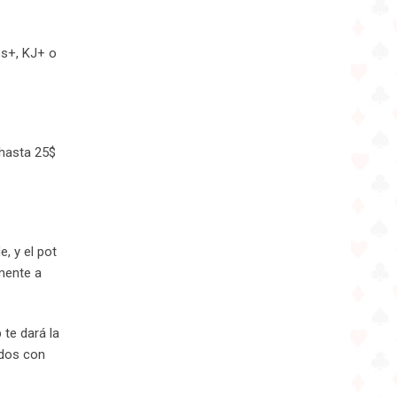
8s+, KJ+ o
 hasta 25$
e, y el pot
mente a
te dará la
ados con