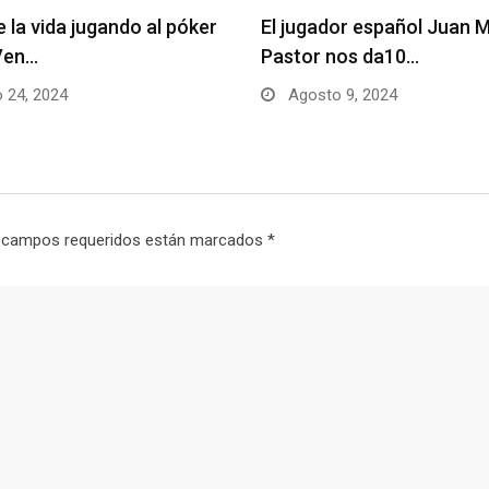
or español Juan Manuel
¿Conoces los 4 perfiles b
nos da10…
del jugador según…
 9, 2024
Agosto 8, 2024
 campos requeridos están marcados
*