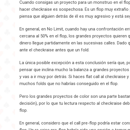
Cuando consigas un proyecto para un monstruo en el flop, c
hacer checkraise es sospechosa. Es un flop muy extraño pa
piensa que alguien detrás de él es muy agresivo y está s
En general, en No Limit, cuando hay una confrontación e
cercana al 50% en el flop, los grandes proyectos quieren q
dinero llegue partidamente en las sucesivas calles. Dado q
ante el checkraise antes que un fold.
La única posible excepción a esta conclusión sería que, po
pensar que inclina mucho la balanza a grandes proyectos
y vas a ir muy por detrás. Si haces flat call al checkraise 
muchos folds que no habrías conseguido en el flop.
Pero los grandes proyectos de color son una parte basta
decisión), por lo que tu lectura respecto al checkraise de
flop.
En general, considero que el call pre-flop podría estar co
flop. Un re-raise pre-flop habría sido una opción a tomar