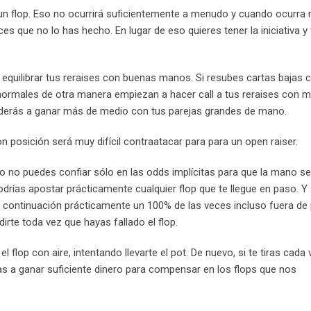
n flop. Eso no ocurrirá suficientemente a menudo y cuando ocurra 
 que no lo has hecho. En lugar de eso quieres tener la iniciativa y 
a equilibrar tus reraises con buenas manos. Si resubes cartas bajas c
normales de otra manera empiezan a hacer call a tus reraises con 
derás a ganar más de medio con tus parejas grandes de mano.
n posición será muy difícil contraatacar para para un open raiser.
o no puedes confiar sólo en las odds implícitas para que la mano se
drías apostar prácticamente cualquier flop que te llegue en paso. Y s
de continuación prácticamente un 100% de las veces incluso fuera de
rte toda vez que hayas fallado el flop.
l flop con aire, intentando llevarte el pot. De nuevo, si te tiras cada
vas a ganar suficiente dinero para compensar en los flops que nos