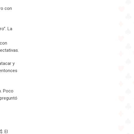
ro con
ro”. La
 con
ectativas.
atacar y
 entonces
n. Poco
 preguntó
. El