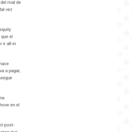
el rival de
tal vez
equity
 que el
ir all-in
 hace
a a pagar,
nseguir
una
shove en el
ot post-
, creo que