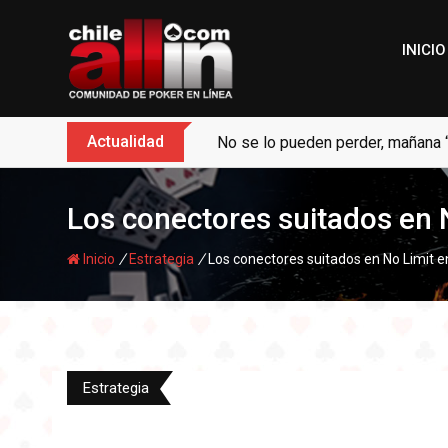
Skip
to
INICIO
content
Actualidad
No se lo pueden perder, mañana 
Los conectores suitados en 
/
/
Inicio
Estrategia
Los conectores suitados en No Limit e
Estrategia