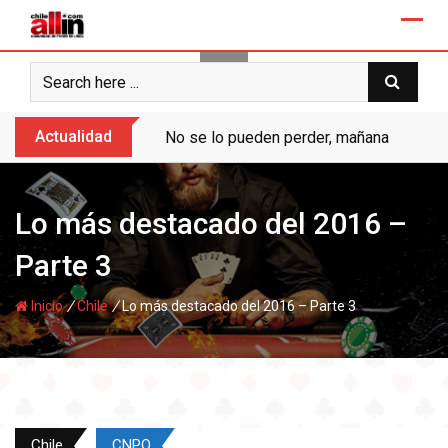
Skip
to
content
Actualidad
No se lo pueden perder, mañana “Ases de
Lo más destacado del 2016 –
Parte 3
/
/
Inicio
Chile
Lo más destacado del 2016 – Parte 3
Chile
CNPO