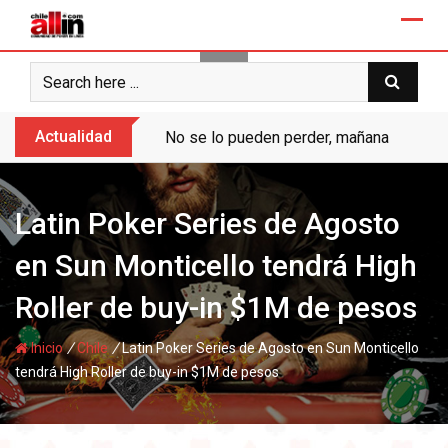
Skip
to
content
Actualidad
No se lo pueden perder, mañana “Ases de
Latin Poker Series de Agosto
en Sun Monticello tendrá High
Roller de buy-in $1M de pesos
/
/
Inicio
Chile
Latin Poker Series de Agosto en Sun Monticello
tendrá High Roller de buy-in $1M de pesos