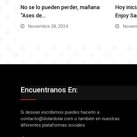
tió
No se lo pueden perder, mañana
Hoy inic
“Ases de…
Enjoy Sa
Noviembre 28, 2024
Noviem
Encuentranos En:
Si deseas escribirnos puedes hacerlo a
contacto@dolardolar.com
o también en nuestras
diferentes plataformas sociales