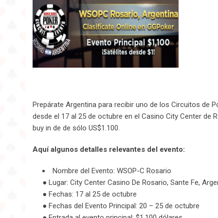
Prepárate Argentina para recibir uno de los Circuitos de 
desde el 17 al 25 de octubre en el Casino City Center de 
buy in de de sólo US$1.100.
Aquí algunos detalles relevantes del evento:
Nombre del Evento: WSOP-C Rosario
● Lugar: City Center Casino De Rosario, Sante Fe, Arge
● Fechas: 17 al 25 de octubre
● Fechas del Evento Principal: 20 – 25 de octubre
● Entrada al evento principal: $1.100 dólares