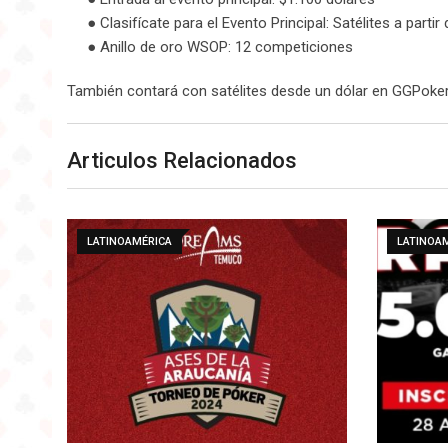
● Clasifícate para el Evento Principal: Satélites a partir
● Anillo de oro WSOP: 12 competiciones
También contará con satélites desde un dólar en GGPoker
Articulos Relacionados
LATINOAMÉRICA
LATINOA