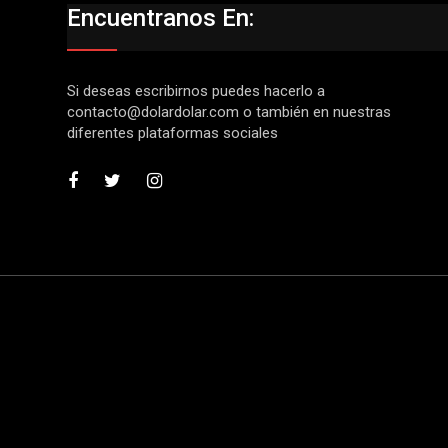
Encuentranos En:
Si deseas escribirnos puedes hacerlo a
contacto@dolardolar.com
o también en nuestras
diferentes plataformas sociales