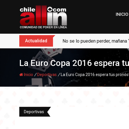
Skip
to
INICIO
content
Actualidad
No se lo pueden perder, mañana 
La Euro Copa 2016 espera tus
/
/
Inicio
Deportivas
La Euro Copa 2016 espera tus pronósti
Deportivas