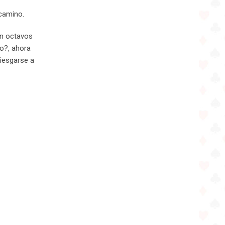
 camino.
 en octavos
do?, ahora
riesgarse a