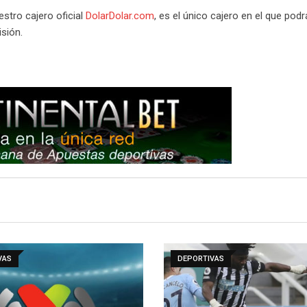
uestro cajero oficial
DolarDolar.com
, es el único cajero en el que podr
sión.
VAS
DEPORTIVAS