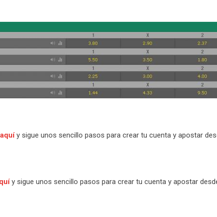
 aquí
y sigue unos sencillo pasos para crear tu cuenta y apostar des
quí
y sigue unos sencillo pasos para crear tu cuenta y apostar desde