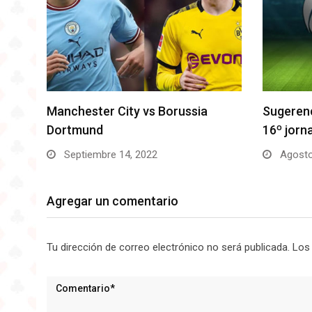
Sugerencias interesantes para la
Newcastl
16º jornada de Liga…
Agosto
Agosto 26, 2022
Agregar un comentario
Tu dirección de correo electrónico no será publicada.
Los