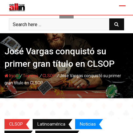
Skip
to
content
José Vargas conquistó su
primer gran título en CLSOP
/
/
/
Inicio
Torneos
CLSOP
José Vargas conquistó su primer
gran título en CLSOP
CLSOP
Latinoamérica
Noticias