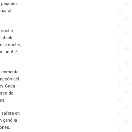
a pequeña
nar al
a noche
l stack
e la noche,
on un A-8.
cticamente
ampeón del
ey. Cada
cerca de
es.
saliera en
n ganó la
iones,