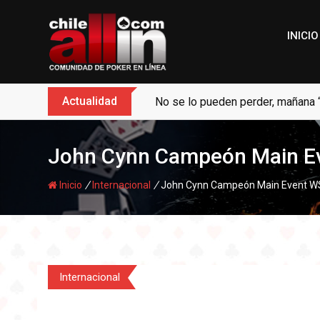
Skip
to
INICIO
content
Actualidad
No se lo pueden perder, mañana 
John Cynn Campeón Main Ev
/
/
Inicio
Internacional
John Cynn Campeón Main Event WSO
Internacional