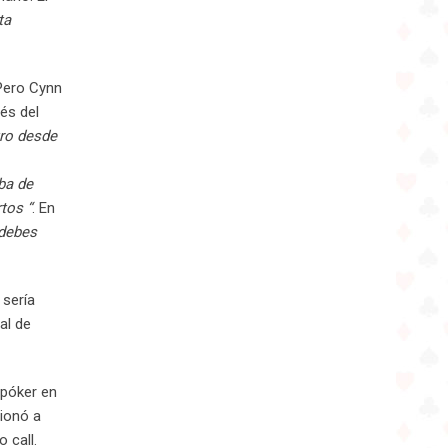
ta
 Pero Cynn
és del
tro desde
ba de
tos “
. En
 debes
 sería
al de
 póker en
ionó a
 call.