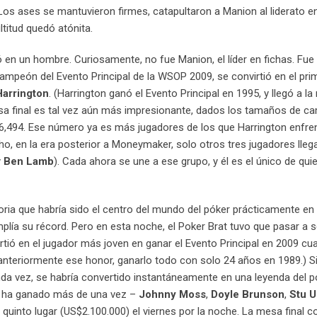
 Los ases se mantuvieron firmes, catapultaron a Manion al liderato e
titud quedó atónita.
ó en un hombre. Curiosamente, no fue Manion, el líder en fichas. Fue
campeón del Evento Principal de la WSOP 2009, se convirtió en el pri
Harrington
. (Harrington ganó el Evento Principal en 1995, y llegó a la
sa final es tal vez aún más impresionante, dados los tamaños de c
o 6,494. Ese número ya es más jugadores de los que Harrington enfre
ho, en la era posterior a Moneymaker, solo otros tres jugadores llega
y
Ben Lamb
). Cada ahora se une a ese grupo, y él es el único de qui
toria que habría sido el centro del mundo del póker prácticamente en 
lía su récord. Pero en esta noche, el Poker Brat tuvo que pasar a
tió en el jugador más joven en ganar el Evento Principal en 2009 cu
 anteriormente ese honor, ganarlo todo con solo 24 años en 1989.) S
nda vez, se habría convertido instantáneamente en una leyenda del p
lo ha ganado más de una vez –
Johnny Moss
,
Doyle Brunson
,
Stu U
 quinto lugar (US$2.100.000) el viernes por la noche. La mesa final