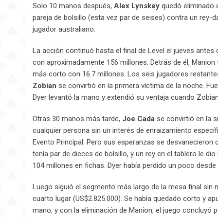
Solo 10 manos después,
Alex Lynskey
quedó eliminado e
pareja de bolsillo (esta vez par de seises) contra un rey-
jugador australiano.
La acción continuó hasta el final de Level el jueves ante
con aproximadamente 156 millones. Detrás de él, Manion te
más corto con 16.7 millones. Los seis jugadores restantes
Zobian
se convirtió en la primera víctima de la noche. Fu
Dyer levantó la mano y extendió su ventaja cuando Zobian
Otras 30 manos más tarde,
Joe Cada
se convirtió en la 
cualquier persona sin un interés de enraizamiento especí
Evento Principal. Pero sus esperanzas se desvanecieron c
tenía par de dieces de bolsillo, y un rey en el tablero le 
104 millones en fichas. Dyer había perdido un poco desde 
Luego siguió el segmento más largo de la mesa final sin
cuarto lugar (US$2.825.000). Se había quedado corto y ap
mano, y con la eliminación de Manion, el juego concluyó p