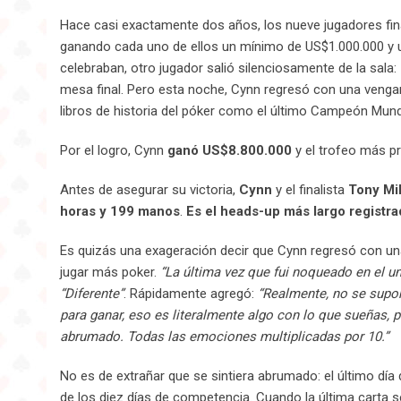
Hace casi exactamente dos años, los nueve jugadores final
ganando cada uno de ellos un mínimo de US$1.000.000 y un l
celebraban, otro jugador salió silenciosamente de la sala:
mesa final. Pero esta noche, Cynn regresó con una vengan
libros de historia del póker como el último Campeón Mundi
Por el logro, Cynn
ganó US$8.800.000
y el trofeo más pre
Antes de asegurar su victoria,
Cynn
y el finalista
Tony Mi
horas y 199 manos
.
Es el heads-up más largo registra
Es quizás una exageración decir que Cynn regresó con una 
jugar más poker.
“La última vez que fui noqueado en el un
“Diferente”
. Rápidamente agregó:
“Realmente, no se supon
para ganar, eso es literalmente algo con lo que sueñas,
abrumado. Todas las emociones multiplicadas por 10.”
No es de extrañar que se sintiera abrumado: el último día 
de los diez días de competencia. Cuando la última carta se