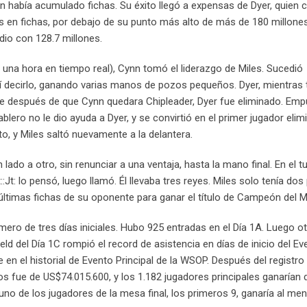
én había acumulado fichas. Su éxito llegó a expensas de Dyer, quien 
s en fichas, por debajo de su punto más alto de más de 180 millones
dio con 128.7 millones.
a hora en tiempo real), Cynn tomó el liderazgo de Miles. Sucedió
í decirlo, ganando varias manos de pozos pequeños. Dyer, mientras 
e después de que Cynn quedara Chipleader, Dyer fue eliminado. Emp
lero no le dio ayuda a Dyer, y se convirtió en el primer jugador elim
, y Miles saltó nuevamente a la delantera.
lado a otro, sin renunciar a una ventaja, hasta la mano final. En el t
::Jt: lo pensó, luego llamó. Él llevaba tres reyes. Miles solo tenía dos 
s últimas fichas de su oponente para ganar el título de Campeón del 
imero de tres días iniciales. Hubo 925 entradas en el Día 1A. Luego o
l field del Día 1C rompió el record de asistencia en días de inicio del E
de en el historial de Evento Principal de la WSOP. Después del registr
os fue de US$74.015.600, y los 1.182 jugadores principales ganarían 
uno de los jugadores de la mesa final, los primeros 9, ganaría al me