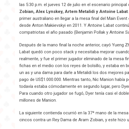
las 5:30 p.m. el jueves 12 de julio en el escenario princip
Zobian, Alex Lynskey, Artem Metalidi y Antoine Labat
primer australiano en llegar a la mesa final del Main Eve
desde Anton Makiievskyi en 2011. Y Antoine Labat continú
compatriotas el año pasado (Benjamin Pollak y Antoine Sa
Después de la mano final la noche anterior, cayó Yueng Zh
Labat quedó con poco stack y necesitaba mejorar cuando
realmente, y fue el primer jugador eliminado de la mesa fin
fichas en el medio con los reyes de bolsillo, y estaba en
un as y una dama para darle a Metalidi los dos mejores p
pago de US$1.000.000. Mientras tanto, Nic Manion había 
todavía estaba cómodamente en segundo lugar, pero Dyer 
Para cuando otro jugador se fugó, Dyer tenía casi el dob
millones de Manion.
La siguiente contienda ocurrió en la 37ª mano de la mesa f
cincos contra un Rey Dama de Aram Zobian, y este hizo u