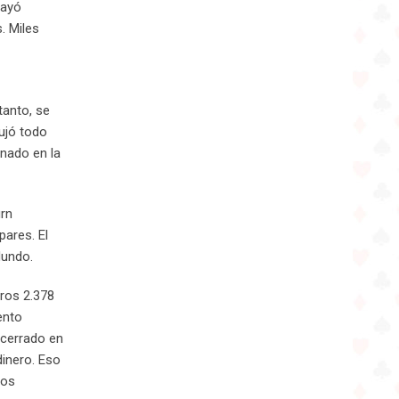
cayó
. Miles
tanto, se
ujó todo
inado en la
urn
pares. El
Mundo.
tros 2.378
vento
o cerrado en
dinero. Eso
nos