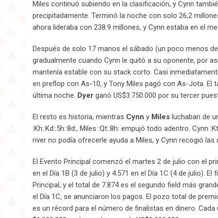
Miles continuó subiendo en la clasificación, y Cynn tambi
precipitadamente. Terminó la noche con solo 26,2 millone
ahora lideraba con 238.9 millones, y Cynn estaba en el me
Después de solo 17 manos el sábado (un poco menos de un
gradualmente cuando Cynn le quitó a su oponente, por as
mantenía estable con su stack corto. Casi inmediatament
en preflop con As-10, y Tony Miles pagó con As-Jota. El tab
última noche.
Dyer
ganó US$3.750.000 por su tercer puesto
El resto es historia, mientras
Cynn
y
Miles
luchaban de un 
:Kh::Kd::5h::8d:, Miles :Qt::8h: empujó todo adentro. Cynn :Kt
river no podía ofrecerle ayuda a Miles, y Cynn recogió la
El Evento Principal comenzó el martes 2 de julio con el pr
en el Día 1B (3 de julio) y 4.571 en el Día 1C (4 de julio). E
Principal, y el total de 7.874 es el segundo field más gran
el Día 1C, se anunciaron los pagos. El pozo total de premi
es un récord para el número de finalistas en dinero. Cada 