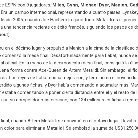
al de ESPN con 9 jugadores:
Miles, Cynn, Michael Dyer, Manion, Ca
. Era un campo internacional, representando a cuatro países. Lynskey
nt desde 2005, cuando Joe Hachem lo ganó todo. Metalidi es el primer
a una tendencia reciente de éxito francés, siguiendo los pasos de 
out).
u en el décimo lugar y propulsó a Manion a la cima de la clasificaci
 comenzó la mesa final. Desafortunadamente para Labat, nunca se
al oficial. En la mano de la decimosexta mesa final, consiguió la últ
 buena forma contra Ace-Queen de Artem Metalidi. Sin embargo, el fl
ares. Los reyes de Labat nunca mejoraron, y terminó en el noveno lu
perdido algunas fichas, y Dyer había comenzado a acumular más. Ma
estaba comenzando a poner cierta distancia entre él y el resto de 
le que su competidor más cercano, con 134 millones en fichas frente
inal, cuando Artem Metalidi se convirtió en el octavo lugar. Llevaba 
n color para eliminar a
Metalidi
. Se embolsó la suma de US$1.250.0