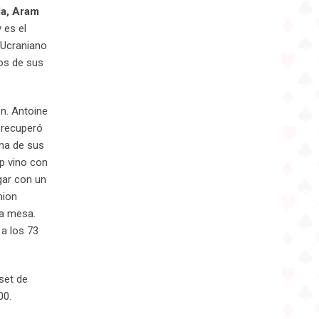
da, Aram
 es el
 Ucraniano
dos de sus
ón. Antoine
 recuperó
ima de sus
op vino con
gar con un
nion
la mesa.
 a los 73
set de
00.