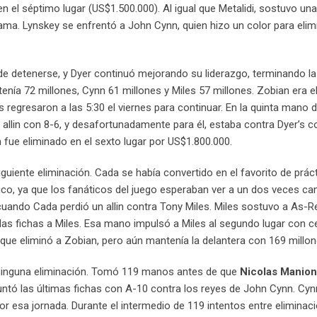
n el séptimo lugar (US$1.500.000). Al igual que Metalidi, sostuvo un
dama. Lynskey se enfrentó a John Cynn, quien hizo un color para elimi
s de detenerse, y Dyer continuó mejorando su liderazgo, terminando l
nía 72 millones, Cynn 61 millones y Miles 57 millones. Zobian era e
 regresaron a las 5:30 el viernes para continuar. En la quinta mano d
e allin con 8-6, y desafortunadamente para él, estaba contra Dyer’s c
 fue eliminado en el sexto lugar por US$1.800.000.
siguiente eliminación. Cada se había convertido en el favorito de prá
fico, ya que los fanáticos del juego esperaban ver a un dos veces c
uando Cada perdió un allin contra Tony Miles. Miles sostuvo a As-R
dio las fichas a Miles. Esa mano impulsó a Miles al segundo lugar con 
que eliminó a Zobian, pero aún mantenía la delantera con 169 millon
 ninguna eliminación. Tomó 119 manos antes de que
Nicolas Manion
untó las últimas fichas con A-10 contra los reyes de John Cynn. Cyn
or esa jornada. Durante el intermedio de 119 intentos entre eliminac