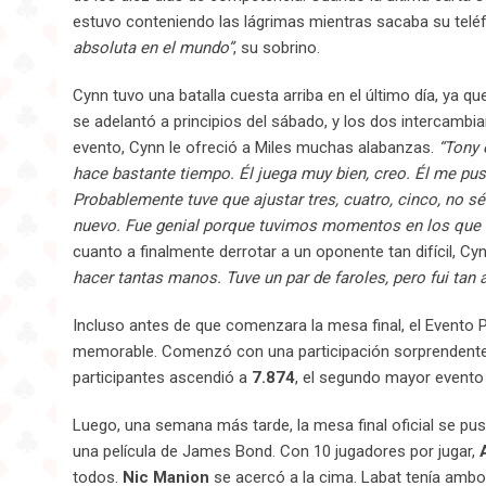
estuvo conteniendo las lágrimas mientras sacaba su telé
absoluta en el mundo”
, su sobrino.
Cynn tuvo una batalla cuesta arriba en el último día, ya qu
se adelantó a principios del sábado, y los dos intercambi
evento, Cynn le ofreció a Miles muchas alabanzas.
“Tony 
hace bastante tiempo. Él juega muy bien, creo. Él me pus
Probablemente tuve que ajustar tres, cuatro, cinco, no 
nuevo. Fue genial porque tuvimos momentos en los que
cuanto a finalmente derrotar a un oponente tan difícil, Cyn
hacer tantas manos. Tuve un par de faroles, pero fui tan 
Incluso antes de que comenzara la mesa final, el Evento P
memorable. Comenzó con una participación sorprendente: cu
participantes ascendió a
7.874
, el segundo mayor evento 
Luego, una semana más tarde, la mesa final oficial se p
una película de James Bond. Con 10 jugadores por jugar,
todos.
Nic Manion
se acercó a la cima. Labat tenía ambos