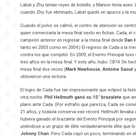
Labat y Zhu tenían reyes de bolsillo, y Manion tenía ases.
cuando Zhu fue eliminado, Labat quedó en apuros y la mul
Cuando el polvo se calmó, el centro de atención se centr
quien comenzaría la mesa final sexto en fichas. Cada, el 
campeón anterior en regresar a la mesa final desde
Dan 
tanto en 2003 como en 2004.) El regreso de Cada a la me
contra los que compitió. En 2009, el Evento Principal tuv
tres años en la mesa final. Y este año, hubo 7,874. De hec
mesa final dos veces (
Mark Newhouse
,
Antoine Saout
obtuvieron una victoria.
El logro de Cada fue tan impresionante que eclipsó la his
otra noche:
Phil Hellmuth ganó su 15° brazalete
que amp
plano ante Cada. (Por extraño que parezca, Cada se convir
21 años, y todavía conserva ese récord. Hellmuth llevaba
hubiera ganado el brazalete del Evento Principal por segu
uniéndose a un grupo de élite verdaderamente élite que 
Johnny Chan
. Pero Cada cayó un poco, terminando en el