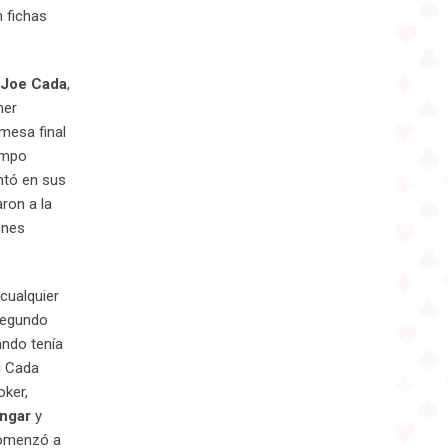
n fichas
Joe Cada
,
mer
 mesa final
ampo
ntó en sus
ron a la
enes
cualquier
 segundo
ando tenía
i Cada
oker,
ngar
y
 comenzó a