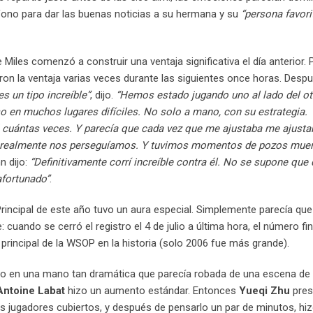
fono para dar las buenas noticias a su hermana y su
“persona favori
e Miles comenzó a construir una ventaja significativa el día anterior.
aron la ventaja varias veces durante las siguientes once horas. Despu
es un tipo increíble”
, dijo.
“Hemos estado jugando uno al lado del o
o en muchos lugares difíciles. No solo a mano, con su estrategia.
sé cuántas veces. Y parecía que cada vez que me ajustaba me ajusta
 realmente nos perseguíamos. Y tuvimos momentos de pozos muer
n dijo:
“Definitivamente corrí increíble contra él. No se supone que
afortunado”
.
rincipal de este año tuvo un aura especial. Simplemente parecía que
ando se cerró el registro el 4 de julio a última hora, el número fin
principal de la WSOP en la historia (solo 2006 fue más grande).
uso en una mano tan dramática que parecía robada de una escena de
Antoine Labat
hizo un aumento estándar. Entonces
Yueqi Zhu
pres
 jugadores cubiertos, y después de pensarlo un par de minutos, hizo