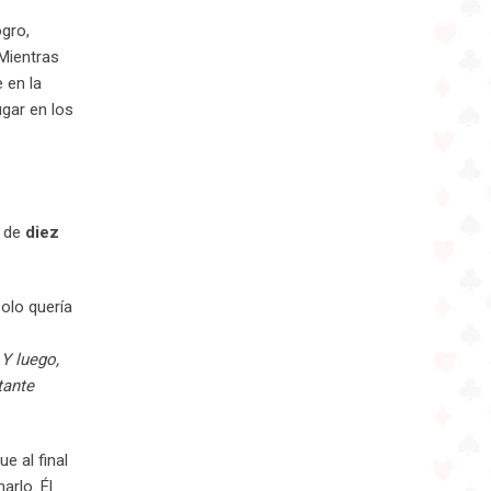
ogro,
 Mientras
 en la
gar en los
s de
diez
olo quería
Y luego,
tante
e al final
arlo. Él