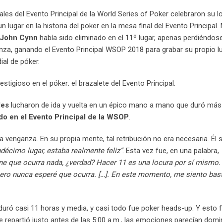
es del Evento Principal de la World Series of Poker celebraron su l
ugar en la historia del poker en la mesa final del Evento Principal.
John Cynn
había sido eliminado en el 11º lugar, apenas perdiéndose
za, ganando el Evento Principal WSOP 2018 para grabar su propio lu
al de póker.
stigioso en el póker: el brazalete del Evento Principal.
les
lucharon de ida y vuelta en un épico mano a mano que duró má
do en el Evento Principal de la WSOP
.
venganza. En su propia mente, tal retribución no era necesaria. Él s
décimo lugar, estaba realmente feliz”
. Esta vez fue, en una palabra,
e que ocurra nada, ¿verdad? Hacer 11 es una locura por sí mismo. 
 pero nunca esperé que ocurra. […]. En este momento, me siento bas
duró casi 11 horas y media, y casi todo fue poker heads-up. Y esto fu
 repartió justo antes de las 5:00 a.m., las emociones parecían domin