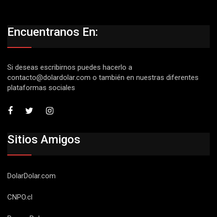
Encuentranos En:
Si deseas escribirnos puedes hacerlo a
contacto@dolardolar.com
o también en nuestras diferentes
plataformas sociales
Sitios Amigos
DolarDolar.com
CNPO.cl