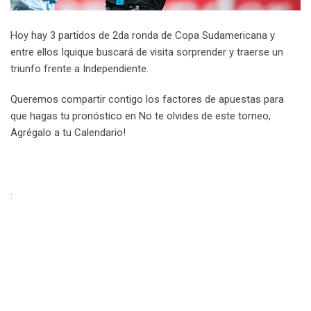
Hoy hay 3 partidos de 2da ronda de Copa Sudamericana y
entre ellos Iquique buscará de visita sorprender y traerse un
triunfo frente a Independiente.
Queremos compartir contigo los factores de apuestas para
que hagas tu pronóstico en No te olvides de este torneo,
Agrégalo a tu Calendario!
: