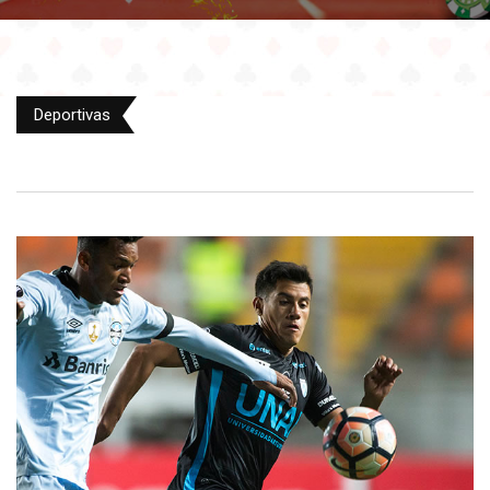
Deportivas