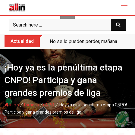
Skip
to
content
Actualidad
No se lo pueden perder, mañana “Ases de
¡Hoy ya es la penúltima etapa
CNPO! Participa y gana
grandes premios de liga
/
/
/
Inicio
Torneos
CNPO
¡Hoy ya es la penúltima etapa CNPO!
Participa y gana grandes premios de liga