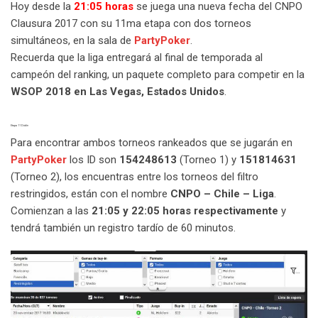
Hoy desde la
21:05 horas
se juega una nueva fecha del CNPO
Clausura 2017 con su 11ma etapa con dos torneos
simultáneos, en la sala de
PartyPoker
.
Recuerda que la liga entregará al final de temporada al
campeón del ranking, un paquete completo para competir en la
WSOP 2018 en Las Vegas, Estados Unidos
.
Etapa 11 Doble
Para encontrar ambos torneos rankeados que se jugarán en
PartyPoker
los ID son
154248613
(Torneo 1) y
151814631
(Torneo 2), los encuentras entre los torneos del filtro
restringidos, están con el nombre
CNPO – Chile – Liga
.
Comienzan a las
21:05 y 22:05 horas respectivamente
y
tendrá también un registro tardío de 60 minutos.