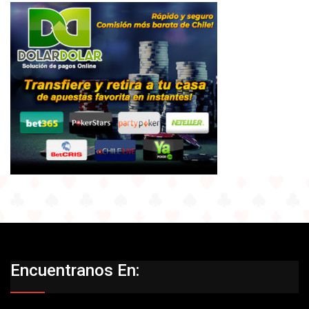
Encuentranos En: