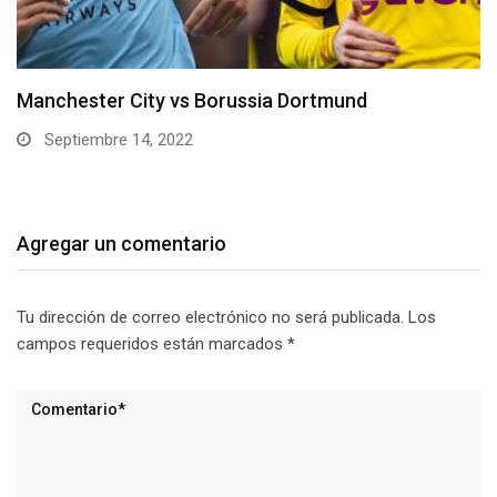
Sugerencias interesantes para la 16º jornada de
Liga…
Agosto 26, 2022
Agregar un comentario
Tu dirección de correo electrónico no será publicada.
Los
campos requeridos están marcados
*