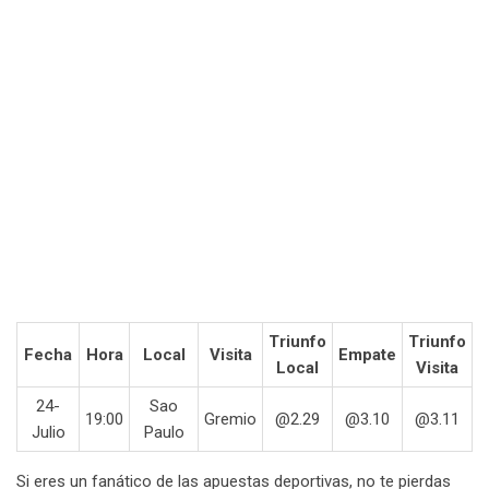
Triunfo
Triunfo
Fecha
Hora
Local
Visita
Empate
Local
Visita
24-
Sao
19:00
Gremio
@2.29
@3.10
@3.11
Julio
Paulo
Si eres un fanático de las apuestas deportivas, no te pierdas