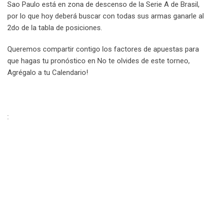
Sao Paulo está en zona de descenso de la Serie A de Brasil,
por lo que hoy deberá buscar con todas sus armas ganarle al
2do de la tabla de posiciones.
Queremos compartir contigo los factores de apuestas para
que hagas tu pronóstico en No te olvides de este torneo,
Agrégalo a tu Calendario!
: