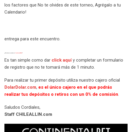
los factores que No te olvides de este torneo, Agrégalo a tu
Calendario!
entrega para este encuentro.
¿No tienes cuenta en
ContinentalBet
?
Es tan simple como dar
click aquí
y completar un formulario
de registro que no te tomará más de 1 minuto.
Para realizar tu primer depósito utiliza nuestro cajero oficial
DolarDolar.com
,
es el único cajero en el que podrás
realizar tus depósitos o retiros con un 0% de comisión
.
Saludos Cordiales,
Staff CHILEALLIN.com