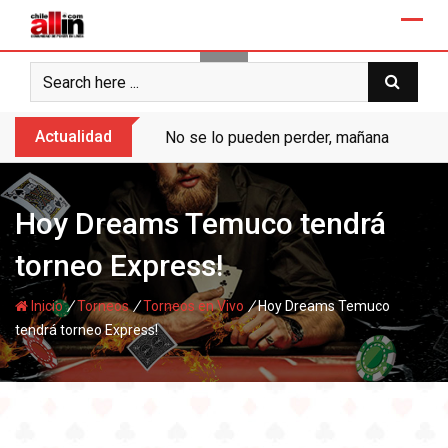
Skip
to
content
Actualidad
No se lo pueden perder, mañana “Ases de
Hoy Dreams Temuco tendrá
torneo Express!
/
/
/
Inicio
Torneos
Torneos en Vivo
Hoy Dreams Temuco
tendrá torneo Express!