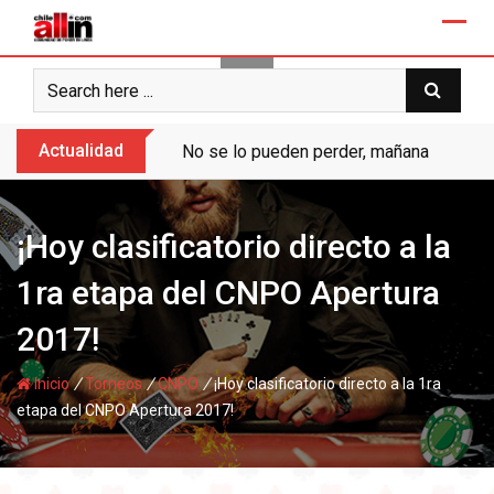
Skip
to
content
Actualidad
No se lo pueden perder, mañana “Ases de
¡Hoy clasificatorio directo a la
1ra etapa del CNPO Apertura
2017!
/
/
/
Inicio
Torneos
CNPO
¡Hoy clasificatorio directo a la 1ra
etapa del CNPO Apertura 2017!