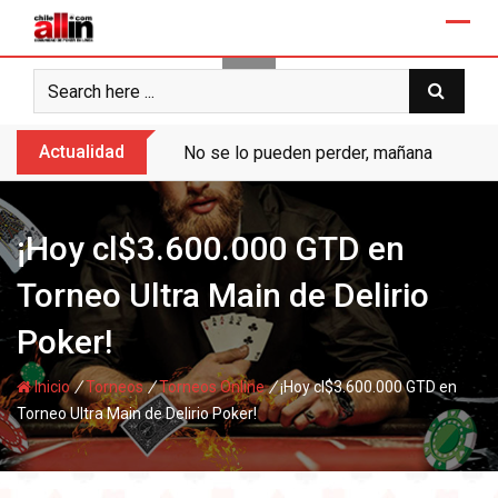
Skip
to
content
Actualidad
No se lo pueden perder, mañana “Ases de
¡Hoy cl$3.600.000 GTD en
Torneo Ultra Main de Delirio
Poker!
/
/
/
Inicio
Torneos
Torneos Online
¡Hoy cl$3.600.000 GTD en
Torneo Ultra Main de Delirio Poker!