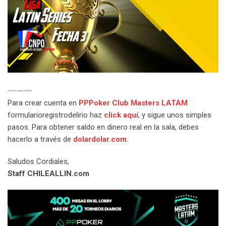
¡Crea ya tu cuenta en Delirio!
Para crear cuenta en
PPPoker Club Masters LATAM
formularioregistrodelirio
haz
click aquí
, y sigue unos simples
pasos. Para obtener saldo en dinero real en la sala, debes
hacerlo a través de
dolardolar.com
.
Saludos Cordiales,
Staff CHILEALLIN.com