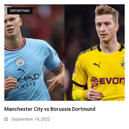
DEPORTIVAS
Sugerencias interesantes para la 16º jornada de
Liga…
Agosto 26, 2022