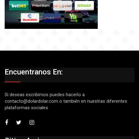
Encuentranos En:
Si deseas escribirnos puedes hacerlo a
contacto@dolardolar.com
o también en nuestras diferentes
plataformas sociales