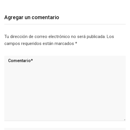
Agregar un comentario
Tu dirección de correo electrónico no será publicada.
Los
campos requeridos están marcados
*