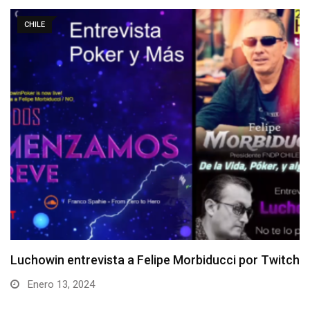
CHILE
or Twitch
Entrevista a Roberto “xstardownx” Flánde
Diciembre 11, 2023