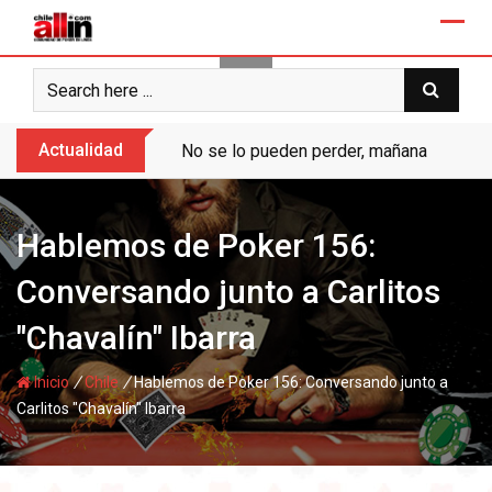
Skip
to
content
Actualidad
No se lo pueden perder, mañana “Ases de
Hablemos de Poker 156:
Conversando junto a Carlitos
"Chavalín" Ibarra
/
/
Inicio
Chile
Hablemos de Poker 156: Conversando junto a
Carlitos "Chavalín" Ibarra