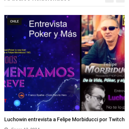
CHILE
Entrevista a Roberto “xstardownx” Flández