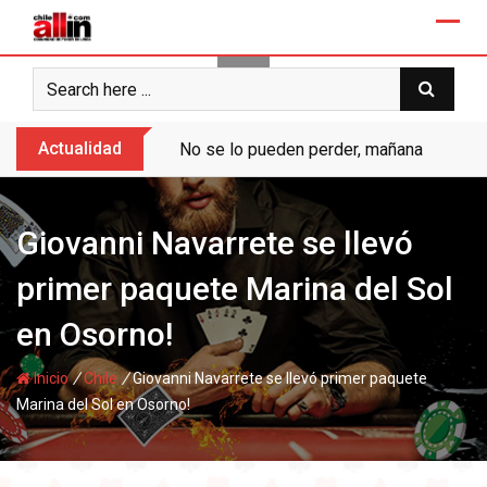
Skip
to
content
Actualidad
No se lo pueden perder, mañana “Ases de
Giovanni Navarrete se llevó
primer paquete Marina del Sol
en Osorno!
/
/
Inicio
Chile
Giovanni Navarrete se llevó primer paquete
Marina del Sol en Osorno!