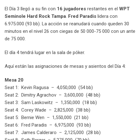
El Día 3 llegó a su fin con
16 jugadores
restantes en el
WPT
Seminole Hard Rock Tampa
.
Fred Paradis
lidera con
6.975.000 (93 bb). La acción se reanudará cuando queden 30
minutos en el nivel 26 con ciegas de 50 000-75 000 con un ante
de 75 000.
El día 4 tendrá lugar en la sala de póker.
Aquí están las asignaciones de mesas y asientos del Día 4:
Mesa 20
Seat 1: Kevin Ragusa – 4,050,000 (54 bb)
Seat 2: Dimitry Agrachov – 3,600,000 (48 bb)
Seat 3: Sam Laskowitz – 1,350,000 (18 bb)
Seat 4: Corey Wade – 2,825,000 (38 bb)
Seat 5: Bernie Wen – 1,550,000 (21 bb)
Seat 6: Fred Paradis – 6,975,000 (93 bb)
Seat 7: James Calderaro – 2,125,000 (28 bb)
Seat 8: Seth Berger – 5,275,000 (70 bb)