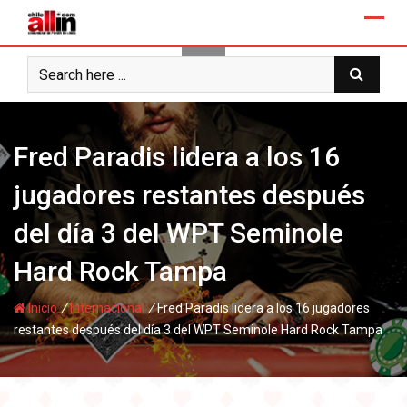
Skip
to
content
Fred Paradis lidera a los 16
jugadores restantes después
del día 3 del WPT Seminole
Hard Rock Tampa
/
/
Inicio
Internacional
Fred Paradis lidera a los 16 jugadores
restantes después del día 3 del WPT Seminole Hard Rock Tampa