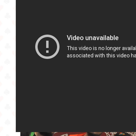
experiencia inolvidable en el 
El Campeonato Nacional de Poker Online CNPO 2019, duró
resultado final fueron 5 Campeones que irían a Tallinn a r
Rodrigo Alvarado – Campeón del ranking CHILEALLI
Marco Ramírez – Campeón del ranking DIMEPOKER
Claudio Vásquez – Campeón del ranking GRINDERS
Sergio San Martín – Campeón del ranking POKERCHI
Ricardo Cornejo – Campeón del MASTER CNPO