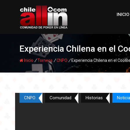
Skip
to
INICIO
content
Experiencia Chilena en el C
/
/
/
Inicio
Torneos
CNPO
Experiencia Chilena en el CoolB
CNPO
Comunidad
Historias
Notici
Gracias a CoolBet Chile y CNP