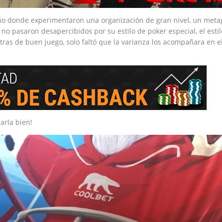
ño donde experimentaron una organización de gran nivel, un met
o pasaron desapercibidos por su estilo de poker especial, el estil
tras de buen juego, solo faltó que la varianza los acompañara en e
arla bien!