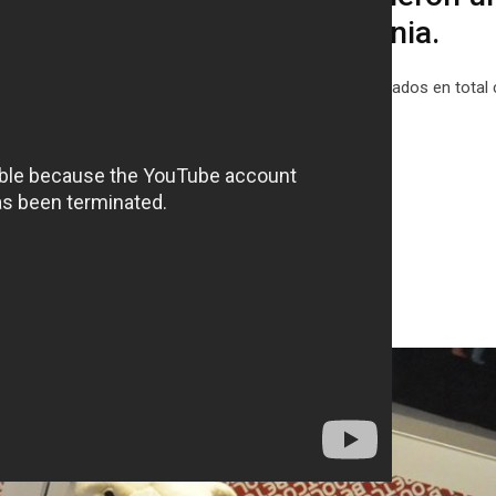
CoolBet Open en Tallinn, Estonia.
 3 meses, en ese tiempo se jugaron 24 torneos rankeados en total
epresentar a Chile en el
CoolBet
Open.
N
CHILE
LE