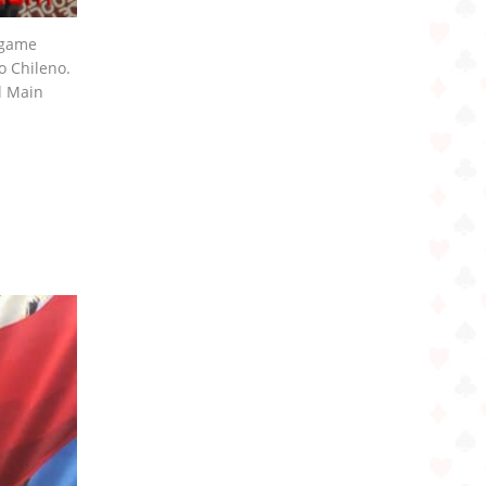
agame
o Chileno.
l Main