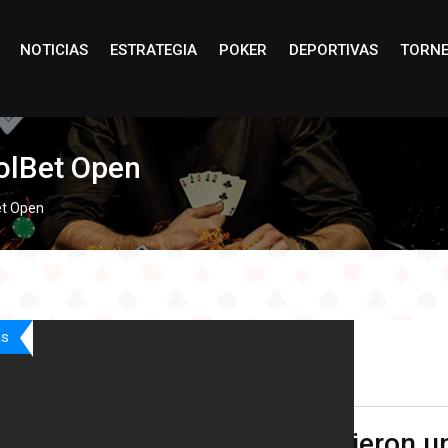
NOTICIAS
ESTRATEGIA
POKER
DEPORTIVAS
TORN
oolBet Open
et Open
as
O son 5 los Chilenos que vivieron u