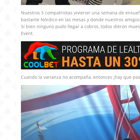
Nuestros 5 compatriotas vivieron una semana de ensue
bastante Nórdico en las mesas y donde nuestros amigos n
Si bien ninguno pudo llegar a cobros, todos dieron mues
Event.
Cuando la varianza no acompaña, entonces ¡hay que pas