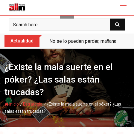
Skip
to
content
Actualidad
No se lo pueden perder, mañana “Ases de
¿Existe la mala suerte en el
póker? ¿Las salas están
trucadas?
/
/
Inicio
Estrategia
¿Existe la mala suerte en el póker? ¿Las
salas están trucadas?