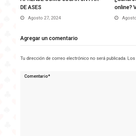
online? Ven…
Pastor 
Agosto 24, 2024
Agosto
Agregar un comentario
Tu dirección de correo electrónico no será publicada.
Los