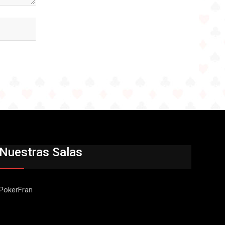
Nuestras Salas
PokerFran