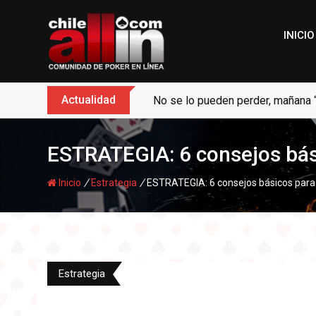
Skip
to
INICIO
content
Actualidad
No se lo pueden perder, mañana 
ESTRATEGIA: 6 consejos bási
/
/
Inicio
Estrategia
ESTRATEGIA: 6 consejos básicos para 
Estrategia