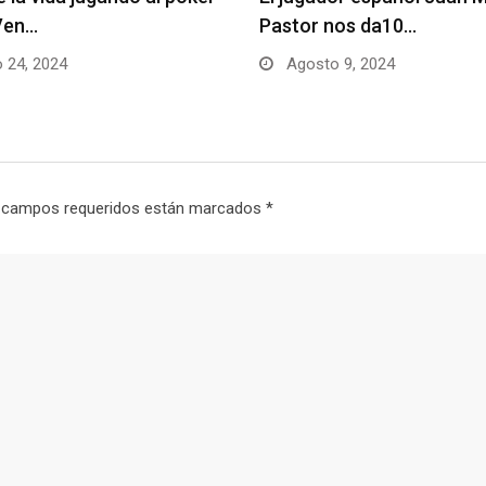
nos da10…
del jugador según…
 9, 2024
Agosto 8, 2024
 campos requeridos están marcados
*