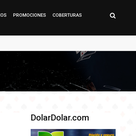
EOS
PROMOCIONES
COBERTURAS
DolarDolar.com