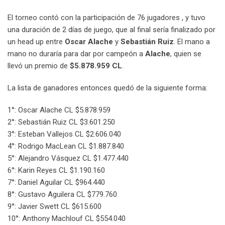
El torneo contó con la participación de 76 jugadores , y tuvo
una duración de 2 días de juego, que al final sería finalizado por
un head up entre
Oscar Alache
y
Sebastián Ruiz
. El mano a
mano no duraría para dar por campeón a
Alache
, quien se
llevó un premio de
$5.878.959 CL
.
La lista de ganadores entonces quedó de la siguiente forma:
1°: Oscar Alache CL $5.878.959
2°: Sebastián Ruiz CL $3.601.250
3°: Esteban Vallejos CL $2.606.040
4°: Rodrigo MacLean CL $1.887.840
5°: Alejandro Vásquez CL $1.477.440
6°: Karin Reyes CL $1.190.160
7°: Daniel Aguilar CL $964.440
8°: Gustavo Aguilera CL $779.760
9°: Javier Swett CL $615.600
10°: Anthony Machlouf CL $554.040