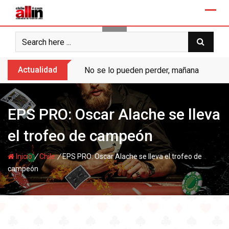
Skip
to
content
Actualidad
No se lo pueden perder, mañana “Ases de
EPS PRO: Oscar Alache se lleva
el trofeo de campeón
/
/
Inicio
Chile
EPS PRO: Oscar Alache se lleva el trofeo de
campeón