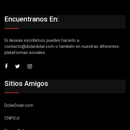
Encuentranos En:
Si deseas escribirnos puedes hacerlo a
contacto@dolardolar.com
o también en nuestras diferentes
plataformas sociales
Sitios Amigos
DolarDolar.com
CNPO.cl