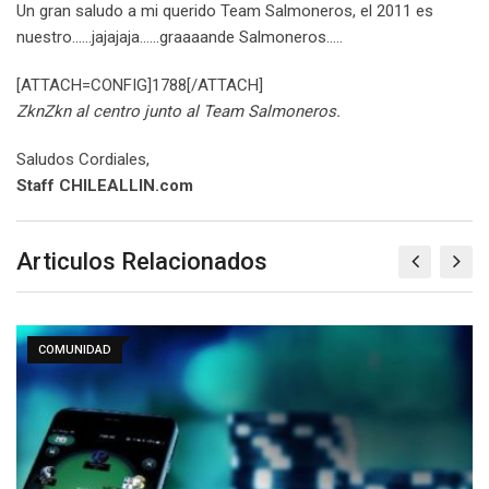
Un gran saludo a mi querido Team Salmoneros, el 2011 es
nuestro……jajajaja……graaaande Salmoneros…..
[ATTACH=CONFIG]1788[/ATTACH]
ZknZkn al centro junto al Team Salmoneros.
Saludos Cordiales,
Staff CHILEALLIN.com
Articulos Relacionados
COMUNIDAD