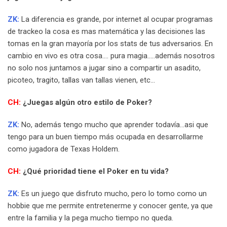
ZK:
La diferencia es grande, por internet al ocupar programas
de trackeo la cosa es mas matemática y las decisiones las
tomas en la gran mayoría por los stats de tus adversarios. En
cambio en vivo es otra cosa…. pura magia…..además nosotros
no solo nos juntamos a jugar sino a compartir un asadito,
picoteo, tragito, tallas van tallas vienen, etc…
CH:
¿Juegas algún otro estilo de Poker?
ZK:
No, además tengo mucho que aprender todavía…asi que
tengo para un buen tiempo más ocupada en desarrollarme
como jugadora de Texas Holdem.
CH:
¿Qué prioridad tiene el Poker en tu vida?
ZK:
Es un juego que disfruto mucho, pero lo tomo como un
hobbie que me permite entretenerme y conocer gente, ya que
entre la familia y la pega mucho tiempo no queda.