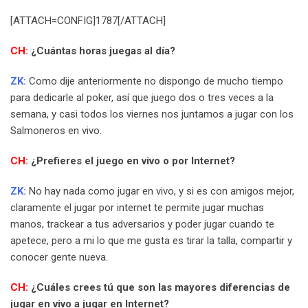
[ATTACH=CONFIG]1787[/ATTACH]
CH:
¿Cuántas horas juegas al día?
ZK:
Como dije anteriormente no dispongo de mucho tiempo
para dedicarle al poker, así que juego dos o tres veces a la
semana, y casi todos los viernes nos juntamos a jugar con los
Salmoneros en vivo.
CH:
¿Prefieres el juego en vivo o por Internet?
ZK:
No hay nada como jugar en vivo, y si es con amigos mejor,
claramente el jugar por internet te permite jugar muchas
manos, trackear a tus adversarios y poder jugar cuando te
apetece, pero a mi lo que me gusta es tirar la talla, compartir y
conocer gente nueva.
CH:
¿Cuáles crees tú que son las mayores diferencias de
jugar en vivo a jugar en Internet?