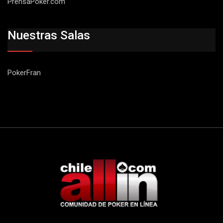
PrensaPoker.com
Nuestras Salas
PokerFran