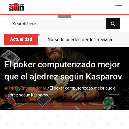
Skip
to
content
Actualidad
No se lo pueden perder, mañana “Ases de
El poker computerizado mejor
que el ajedrez según Kasparov
/
/
Inicio
Internacional
El poker computerizado mejor que el
ajedrez según Kasparov