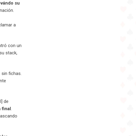
evándo su
inación.
clamar a
ntró con un
su stack,
sin fichas.
nte
l] de
final
.
 mascando