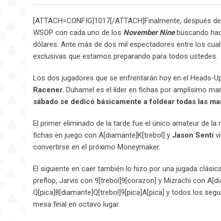
[ATTACH=CONFIG]1017[/ATTACH]Finalmente, después de tr
WSOP con cada uno de los
November Nine
buscando hace
dólares. Ante más de dos mil espectadores entre los cua
exclusivas que estamos preparando para todos ustedes.
Los dos jugadores que se enfrentarán hoy en el Heads-Up
Racener
. Duhamel es el líder en fichas por amplísimo ma
sábado se dedicó básicamente a foldear todas las m
El primer eliminado de la tarde fue el único amateur de la
fichas en juego con A[diamante]K[trebol] y
Jason Senti
vi
convertirse en el próximo Moneymaker.
El siguiente en caer también lo hizo por una jugada clásic
preflop, Jarvis con 9[trebol]9[corazon] y Mizrachi con A[
Q[pica]8[diamante]Q[trebol]9[pica]A[pica] y todos los segui
mesa final en octavo lugar.