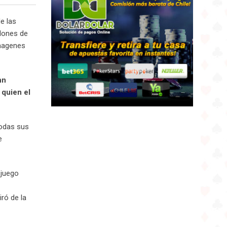
e las
llones de
magenes
hn
 quien el
todas sus
e
 juego
iró de la