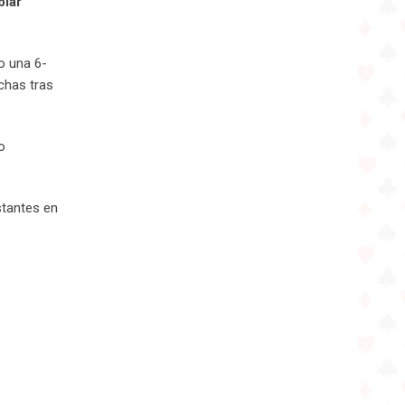
blar
o una 6-
chas tras
o
stantes en