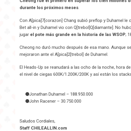
Cheong fue el primero en superar los cien millones 
durante los próximos meses
.
Con A[pica]7[corazon] Chang subió preflop y Duhamel le c
Bet all-in y Duhamel vio con Q[trebol]Q[diamante]. No hub
jugar
el pote más grande en la historia de las WSOP
; 1
Cheong no duró mucho después de esa mano. Aunque se d
mejoraron ante el A[pica]2[trebol] de Duhamel.
El Heads-Up se reanudará a las ocho de la noche, hora d
el nivel de ciegas 600K/1.200K/200K y así están los stacks
Jonathan Duhamel – 188.950.000
John Racener – 30.750.000
Saludos Cordiales,
Staff CHILEALLIN.com