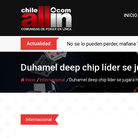
Skip
to
INICIO
content
Actualidad
No se lo pueden perder, mañana 
Duhamel deep chip líder se j
/
/
Inicio
Internacional
Duhamel deep chip líder se jugará h
Internacional