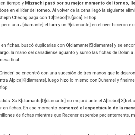
uen tiempo y
Mizrachi pasó por su mejor momento del torneo, ll
ose en el líder del torneo. Al volver de la cena llegó la siguiente elim
sheph Cheong paga con 10[trebol]10[pica]. El flop
pero una J[diamante] el turn y un 9[diamante] en el river hicieron ex
 en fichas, buscó duplicarlas con Q[diamante]5[diamante] y se enco
bargo, la mano del canadiense aguantó y sumó las fichas de Dolan a 
mesa final.
rinder’ se encontró con una sucesión de tres manos que le dejaron 
tra A[pica]K[diamante], luego hizo lo mismo con Duhamel y finalme
flop.
adiós. Su K[diamante]Q[diamante] no mejoró ante el A[trebol] 3[trebo
der en fichas. En ese momento
comenzó el espectáculo de la mesa 
millones de fichas mientras que Racener esperaba pacientemente,