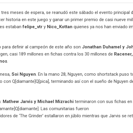
es meses de espera, se reanudó este sábado el evento principal d
r historia en este juego y ganar un primer premio de casi nueve mi
les estaban
felipe_vtr
y
Nico_Kottan
quienes ya nos han enviado i
 para definir al campeón de este año son
Jonathan Duhamel y Jo
rgen, casi 189 millones en fichas contra los 30 millones de
Racener,
anos
.
 mesa,
Soi Nguyen
. En la mano 28, Nguyen, como shortstack puso 
o con Q[diamante]Q[pica], terminando así con el sueño de Nguyen d
a:
Mathew Jarvis y Michael Mizrachi
terminaron con sus fichas en
diamante]Q[diamante]. Las comunitarias fueron
dores de ‘The Grinder’ estallaron en júbilo mientras que Jarvis se ret