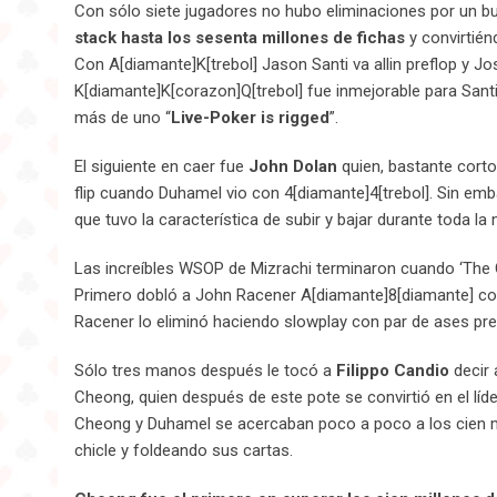
Con sólo siete jugadores no hubo eliminaciones por un b
stack hasta los sesenta millones de fichas
y convirtiénd
Con A[diamante]K[trebol] Jason Santi va allin preflop y Jo
K[diamante]K[corazon]Q[trebol] fue inmejorable para Santi 
más de uno “
Live-Poker is rigged
”.
El siguiente en caer fue
John Dolan
quien, bastante corto
flip cuando Duhamel vio con 4[diamante]4[trebol]. Sin em
que tuvo la característica de subir y bajar durante toda la 
Las increíbles WSOP de Mizrachi terminaron cuando ‘The G
Primero dobló a John Racener A[diamante]8[diamante] con
Racener lo eliminó haciendo slowplay con par de ases pre
Sólo tres manos después le tocó a
Filippo Candio
decir 
Cheong, quien después de este pote se convirtió en el lí
Cheong y Duhamel se acercaban poco a poco a los cien 
chicle y foldeando sus cartas.