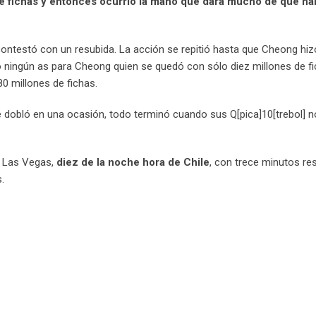
de fichas y entonces ocurrió la mano que dará mucho de qué ha
ontestó con un resubida. La acción se repitió hasta que Cheong hiz
o ningún as para Cheong quien se quedó con sólo diez millones de fi
80 millones de fichas.
obló en una ocasión, todo terminó cuando sus Q[pica]10[trebol] n
e Las Vegas,
diez de la noche hora de Chile
, con trece minutos re
.