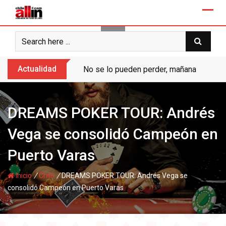
Skip
to
content
Actualidad
No se lo pueden perder, mañana “Ases de
DREAMS POKER TOUR: Andrés
Vega se consolidó Campeón en
Puerto Varas
/
/
Inicio
Chile
DREAMS POKER TOUR: Andrés Vega se
consolidó Campeón en Puerto Varas