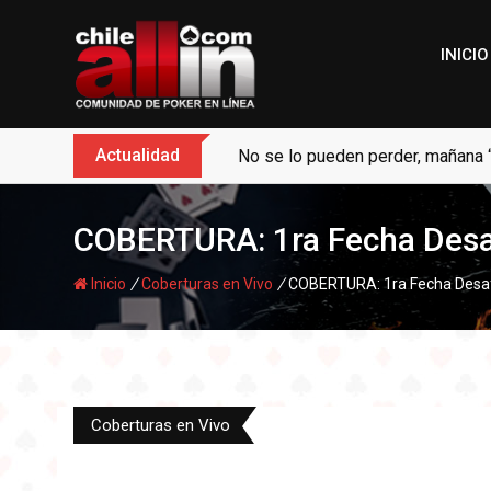
Skip
to
INICIO
content
Actualidad
No se lo pueden perder, mañana 
COBERTURA: 1ra Fecha Desaf
/
/
Inicio
Coberturas en Vivo
COBERTURA: 1ra Fecha Desafi
Coberturas en Vivo