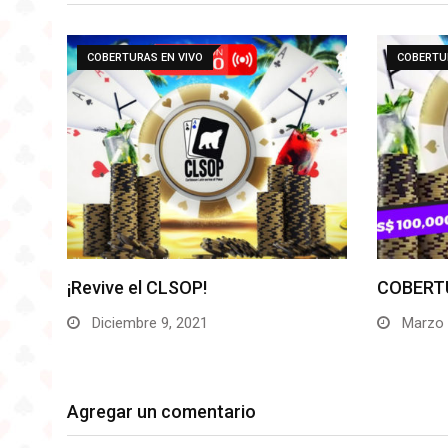
URAS EN VIVO
COBERTURAS EN VIVO
 el CLSOP!
COBERTURA: CLSOP 20
mbre 9, 2021
Marzo 27, 2021
Agregar un comentario