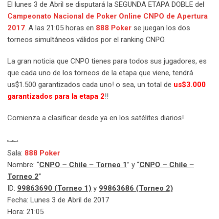
El lunes 3 de Abril se disputará la SEGUNDA ETAPA DOBLE del
Campeonato Nacional de Poker Online CNPO de Apertura
2017
. A las 21:05 horas en
888 Poker
se juegan los dos
torneos simultáneos válidos por el ranking CNPO.
La gran noticia que CNPO tienes para todos sus jugadores, es
que cada uno de los torneos de la etapa que viene, tendrá
us$1.500 garantizados cada uno! o sea, un total de
us$3.000
garantizados para la etapa 2
!!
Comienza a clasificar desde ya en los satélites diarios!
Ficha Etapa 2
Sala:
888 Poker
Nombre: “
CNPO – Chile – Torneo 1
” y “
CNPO – Chile –
Torneo 2
”
ID:
99863690
(Torneo 1)
y
99863686
(Torneo 2)
Fecha: Lunes 3 de Abril de 2017
Hora: 21:05