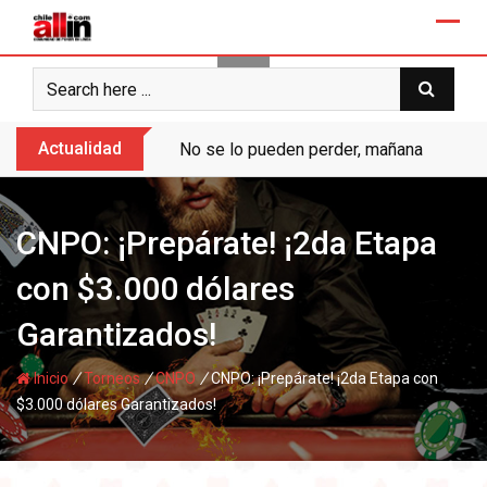
Skip
to
content
Actualidad
No se lo pueden perder, mañana “Ases de
CNPO: ¡Prepárate! ¡2da Etapa
con $3.000 dólares
Garantizados!
/
/
/
Inicio
Torneos
CNPO
CNPO: ¡Prepárate! ¡2da Etapa con
$3.000 dólares Garantizados!