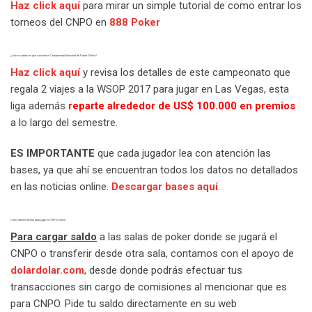
Haz click aquí
para mirar un simple tutorial de como entrar los
torneos del CNPO en
888 Poker
¿Aún no sabes en que consiste el Campeonato Nacional de Poker Online?
Haz click aquí
y revisa los detalles de este campeonato que
regala 2 viajes a la WSOP 2017 para jugar en Las Vegas, esta
liga además
reparte alrededor de US$ 100.000 en premios
a lo largo del semestre.
ES IMPORTANTE
que cada jugador lea con atención las
bases, ya que ahí se encuentran todos los datos no detallados
en las noticias online.
Descargar bases aquí
.
Cómo obtener fichas para jugar el CNPO online
Para cargar saldo
a las salas de poker donde se jugará el
CNPO o transferir desde otra sala, contamos con el apoyo de
dolardolar.com
, desde donde podrás efectuar tus
transacciones sin cargo de comisiones al mencionar que es
para CNPO. Pide tu saldo directamente en su web