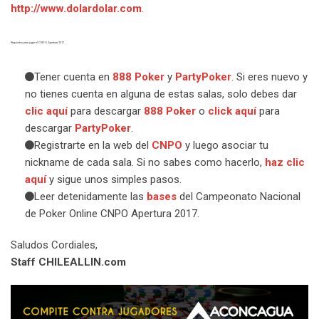
http://www.dolardolar.com
.
Requisitos para jugar el CNPO Apertura 2017
Tener cuenta en
888 Poker
y
PartyPoker
. Si eres nuevo y
no tienes cuenta en alguna de estas salas, solo debes dar
clic aquí
para descargar
888 Poker
o
click aquí
para
descargar
PartyPoker
.
Registrarte en la web del
CNPO
y luego asociar tu
nickname de cada sala. Si no sabes como hacerlo,
haz clic
aquí
y sigue unos simples pasos.
Leer detenidamente las
bases
del Campeonato Nacional
de Poker Online CNPO Apertura 2017.
Saludos Cordiales,
Staff CHILEALLIN.com