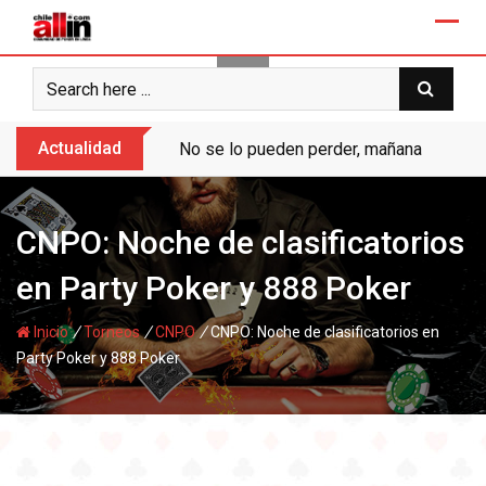
Skip
to
content
Actualidad
No se lo pueden perder, mañana “Ases de
CNPO: Noche de clasificatorios
en Party Poker y 888 Poker
/
/
/
Inicio
Torneos
CNPO
CNPO: Noche de clasificatorios en
Party Poker y 888 Poker