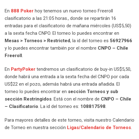
En
888 Poker
hoy tenemos un nuevo torneo Freeroll
clasificatorio a las 21:05 horas., donde se repartirán 16
entradas para el clasificatorio de mañana miércoles (US$5,50)
a la sexta fecha CNPO. El torneo lo puedes encontrar en
Mesas > Torneos > Restricted
, la id del torneo es
56927966
y lo puedes encontrar también por el nombre
CNPO – Chile
Freeroll
.
En
PartyPoker
tendremos un clasificatorio de buy-in US$5,50,
donde habrá una entrada a la sexta fecha del CNPO por cada
US$22 en el pozo, además habrá una entrada añadida. El
torneo lo puedes encontrar en
sección Torneos y sub
sección Restringidos
. Está con el nombre de
CNPO – Chile
– Clasificatorio
. La id del torneo es:
108817598
.
Para mayores detalles de este torneo, visita nuestro Calendario
de Torneo en nuestra sección
Ligas/Calendario de Torneos
.