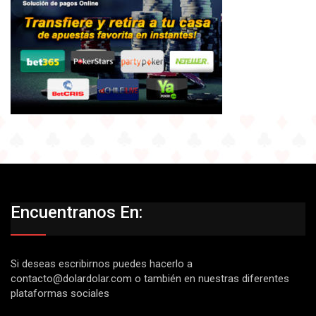
Encuentranos En:
Si deseas escribirnos puedes hacerlo a
contacto@dolardolar.com
o también en nuestras diferentes
plataformas sociales