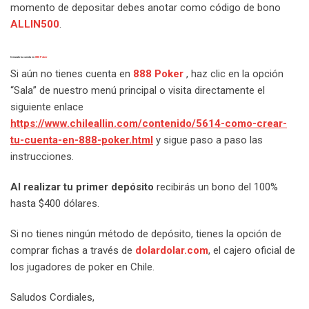
momento de depositar debes anotar como código de bono
ALLIN500
.
Creando tu cuenta en
888 Poker
Si aún no tienes cuenta en
888 Poker
, haz clic en la opción
“Sala” de nuestro menú principal o visita directamente el
siguiente enlace
https://www.chileallin.com/contenido/5614-como-crear-
tu-cuenta-en-888-poker.html
y sigue paso a paso las
instrucciones.
Al realizar tu primer depósito
recibirás un bono del 100%
hasta $400 dólares.
Si no tienes ningún método de depósito, tienes la opción de
comprar fichas a través de
dolardolar.com
, el cajero oficial de
los jugadores de poker en Chile.
Saludos Cordiales,