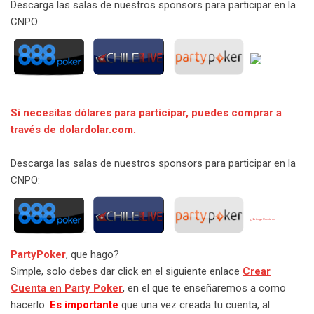
Descarga las salas de nuestros sponsors para participar en la
CNPO:
Si necesitas dólares para participar, puedes comprar a
través de dolardolar.com.
Descarga las salas de nuestros sponsors para participar en la
CNPO:
¿No tengo Cuenta en
PartyPoker
, que hago?
Simple, solo debes dar click en el siguiente enlace
Crear
Cuenta en Party Poker
, en el que te enseñaremos a como
hacerlo.
Es importante
que una vez creada tu cuenta, al