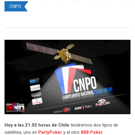
CNPO
Hoy a las 21.05 horas de Chile
tendremos dos tipos de
satélites, uno en
PartyPoker
y el otro
888 Poker
.