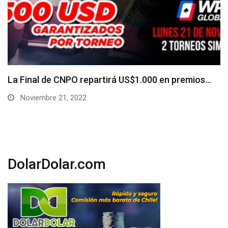
Esta noche fecha 9 del CNPO
Noviembre 14, 2022
DolarDolar.com