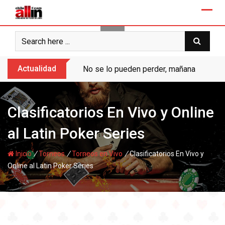
Skip
to
content
Actualidad
No se lo pueden perder, mañana “Ases de
Clasificatorios En Vivo y Online
al Latin Poker Series
/
/
/
Inicio
Torneos
Torneos en Vivo
Clasificatorios En Vivo y
Online al Latin Poker Series