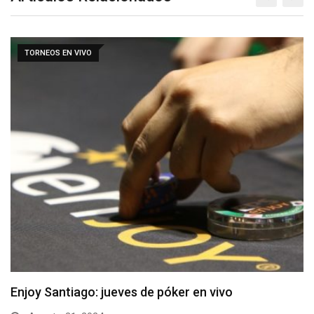
TORNEOS EN VIVO
La World Series Of Poker cambia de dueños.