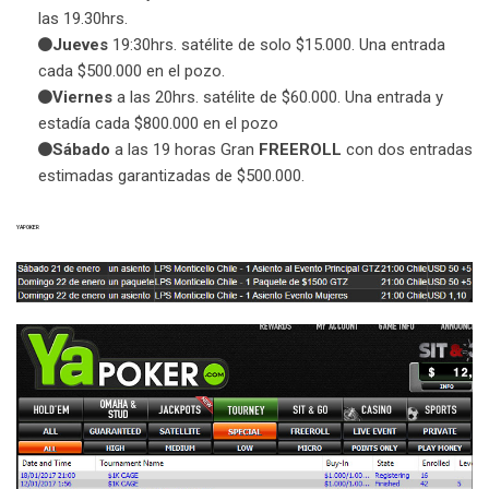
las 19.30hrs.
Jueves
19:30hrs. satélite de solo $15.000. Una entrada
cada $500.000 en el pozo.
Viernes
a las 20hrs. satélite de $60.000. Una entrada y
estadía cada $800.000 en el pozo
Sábado
a las 19 horas Gran
FREEROLL
con dos entradas
estimadas garantizadas de $500.000.
YAPOKER