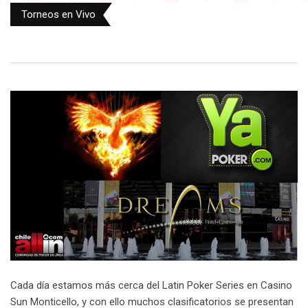
Torneos en Vivo
Cada día estamos más cerca del Latin Poker Series en Casino
Sun Monticello, y con ello muchos clasificatorios se presentan