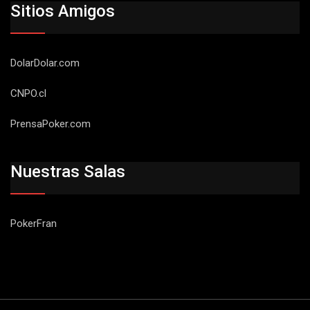
Sitios Amigos
DolarDolar.com
CNPO.cl
PrensaPoker.com
Nuestras Salas
PokerFran